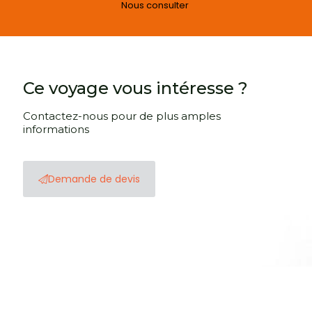
Nous consulter
Ce voyage vous intéresse ?
Contactez-nous pour de plus amples
informations
Demande de devis
Le meilleur de la Croatie : un voyage entre mer, histoire et
culture
Le meilleur de la Croatie vous invite à découvrir un pays