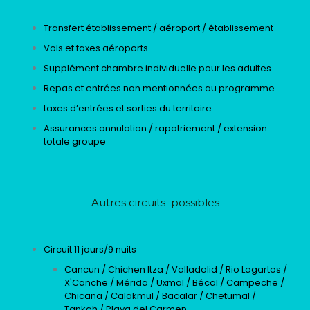
Transfert établissement / aéroport / établissement
Vols et taxes aéroports
Supplément chambre individuelle pour les adultes
Repas et entrées non mentionnées au programme
taxes d’entrées et sorties du territoire
Assurances annulation / rapatriement / extension
totale groupe
Autres circuits possibles
Circuit 11 jours/9 nuits
Cancun / Chichen Itza / Valladolid / Rio Lagartos /
X'Canche / Mérida / Uxmal / Bécal / Campeche /
Chicana / Calakmul / Bacalar / Chetumal /
Tankah / Playa del Carmen