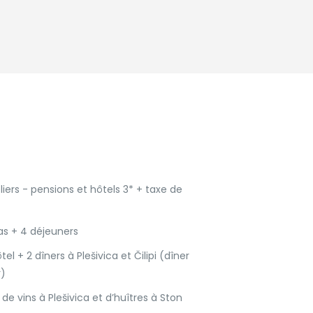
liers - pensions et hôtels 3* + taxe de
as + 4 déjeuners
ôtel + 2 dîners à Plešivica et Čilipi (dîner
r)
de vins à Plešivica et d’huîtres à Ston