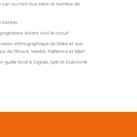
n van ou mini-bus selon le nombre de
n bateau
agnateur durant tout le circuit
 maison ethnographique de Klake et aux
x de Plitvice, Velebit, Paklenica et Mljet
un guide local à Zagreb, Split et Dubrovnik