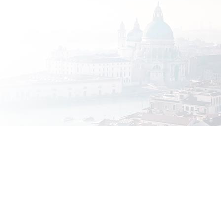
iste
, où authenticité, calme et charme local
ays vous dévoile ses plus beaux secrets.
ode de vie rural préservé. Là, les habitants vous
. Ensuite, explorez les montagnes du parc naturel de