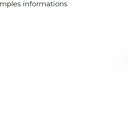
amples informations
es sentiers battus
 circuits touristiques classiques ? Optez pour une
Croatie intim
ns balnéaires très fréquentées, cette version plus discrète du p
. Dans les villages de Slavonie ou de Zagorje, vous découvrez un m
ts traditionnels faits maison, souvent issus de produits locaux
randonnée et de nature sauvage.