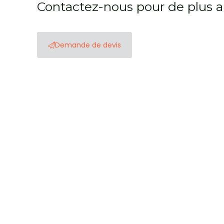
Contactez-nous pour de plus 
Demande de devis
Croatie intimiste : explorez l’authenticité hors d
Vous souhaitez vivre un voyage loin des foules et des
prennent le dessus. Contrairement aux grandes statio
Tout d’abord, dirigez-vous vers l’intérieur des terres
accueillent chaleureusement, et vous dégustez des pla
Velebit, un véritable paradis pour les amoureux de 